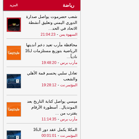
رياضة
المزيد
شعب حضرموت يواصل صدارة
الدوري اليمني وتعليق أنشطة
الاتحاد في الحد
...
-
السهوة يمن
21:04:23
محافظة مأرب تعيد دعم أنديتها
الرياضية بتوزيع مستلزمات لـ16
نادياً
...
-
مأرب برس
19:48:20
تعادل سلبي يحسم قمة الأهلي
والشعب
-
المؤتمر.نت
19:28:12
ميسي يواصل كتابة التاريخ بعد
المونديال.. أسطورة الأرقام
يقترب من
...
-
مأرب برس
11:14:35
المكلا يكمل عقد دور الـ16
-
المؤتمر.نت
00:01:01