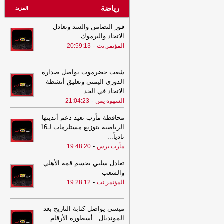
رياضة
المزيد
فوز التضامن والسد وتعادل
الاتحاد واليرموك
-
المؤتمر.نت
20:59:13
شعب حضرموت يواصل صدارة
الدوري اليمني وتعليق أنشطة
الاتحاد في الحد
...
-
السهوة يمن
21:04:23
محافظة مأرب تعيد دعم أنديتها
الرياضية بتوزيع مستلزمات لـ16
نادياً
...
-
مأرب برس
19:48:20
تعادل سلبي يحسم قمة الأهلي
والشعب
-
المؤتمر.نت
19:28:12
ميسي يواصل كتابة التاريخ بعد
المونديال.. أسطورة الأرقام