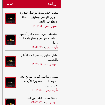
رياضة
المزيد
شعب حضرموت يواصل صدارة
الدوري اليمني وتعليق أنشطة
الاتحاد في الحد
...
-
السهوة يمن
21:04:23
محافظة مأرب تعيد دعم أنديتها
الرياضية بتوزيع مستلزمات لـ16
نادياً
...
-
مأرب برس
19:48:20
تعادل سلبي يحسم قمة الأهلي
والشعب
-
المؤتمر.نت
19:28:12
ميسي يواصل كتابة التاريخ بعد
المونديال.. أسطورة الأرقام
يقترب من
...
-
مأرب برس
11:14:35
المكلا يكمل عقد دور الـ16
-
المؤتمر.نت
00:01:01