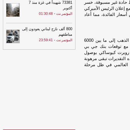
وجة هبوط حادة غير مسبوقة، خسر
73381 شهيداً في غزة منذ 7
21:02
توكل كرمان تدين هجوم الحوثيين
أكتوبر
راجع مع إعلان الرئيس الأميركي
على قوات الطوارئ وتدعو إلى محاسبة
-
المؤتمر.نت
01:30:48
المسؤولين ودعم استعادة الدولة
-
سعار الفائدة، مما أعاد
مأرب
برس
20:30
البنك المركزي يوقف تراخيص
800 ألف نازح لبناني يعودون إلى
ثلاث منشآت صرافة ويغلق مقراتها
-
السهوة
مناطقهم
يمن
-
ورغم هذه التقلبات، لم يستبعد الترجمان وصول سعر الذهب إلى ما بين 6000
المؤتمر.نت
23:59:41
اشى مع توقعات بنك جي بي
20:30
البنك المركزي يوقف تراخيص
 روبرت كيوساكي بوصول
ثلاث منشآت صرافة ويغلق مقراتها
-
الصهوة
ثل هذه التقديرات تبقى مرهونة
يمن
ي العالمي في ظل مرحلة
20:20
الفاو تتوقع أمطار غزيرة بعدة
محافظات يمنية وتحُذّر من سيول جارفة
وفيضانات مفاجئة
-
السهوة يمن
20:20
الفاو تتوقع أمطار غزيرة بعدة
محافظات يمنية وتحُذّر من سيول جارفة
وفيضانات مفاجئة
-
الصهوة يمن
20:11
عاجل : وزارة الدفاع اليمنية تتوعد
بالرد بعد هجوم حوثي استهدف مواقع
عسكرية في مأرب وحضرموت
-
مأرب برس