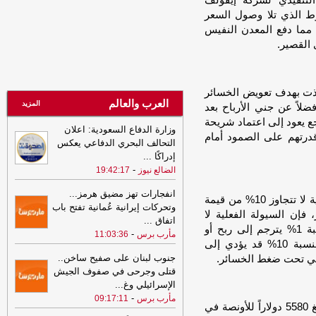
 التنفيذي لشركة إيفولف
مليشيا الحوثي تحتجز مزارعي المراوعة
وط الذي تلا وصول السعر
بمحافظة الحديدة
-
الصهوة يمن
ين، مما دفع المعدن النفيس
21:53
مشايخ قبائل عبيدة يجددون
 القصير.
تأييدهم للدولة ويعلنون دعم تحركات وزارة
الدفاع في مأرب وحضرموت ويرفضون بياناً
منسوباً للقبيلة
-
مأرب برس
نفذت بهدف تعويض الخسائر
العرب والعالم
21:53
مشايخ قبائل عبيدة يجددون
المزيد
ضلاً عن جني الأرباح بعد
تأييدهم للدولة ويعلنون دعم تحركات وزارة
جع يعود إلى اعتماد شريحة
وزارة الدفاع السعودية: اعلان
الدفاع في مأرب وحضرموت ويرفضون بياناً
درتهم على الصمود أمام
التحالف البحري الدفاعي يعكس
منسوباً للقبيلة
-
مأرب برس
إدراكًا
...
21:06
شعب حضرموت يواصل صدارة
-
الضالع نيوز
19:42:17
الدوري اليمني وتعليق أنشطة الاتحاد في
الحديدة
-
السهوة يمن
انفجارات تهز مضيق هرمز...
ويعتمد نظام الهامش على احتفاظ المستثمر بنسبة فعلية لا تتجاوز 10% من قيمة
وتحركات إيرانية عُمانية تفتح باب
21:06
شعب حضرموت يواصل صدارة
 فإن السيولة الفعلية لا
اتفاق
...
الدوري اليمني وتعليق أنشطة الاتحاد في
تتجاوز 100 ألف دولار، مما يعني أن تحرك السعر بنسبة 1% يترجم إلى ربح أو
-
مأرب برس
11:03:36
الحديدة
-
الصهوة يمن
خسارة تعادل 10%. ونتيجة لذلك، فإن هبوط الذهب بنسبة 10% قد يؤدي إلى
جنوب لبنان على صفيح ساخن..
عي تحت ضغط الخسائر.
21:02
توكل كرمان تدين هجوم الحوثيين
قتلى وجرحى في صفوف الجيش
على قوات الطوارئ وتدعو إلى محاسبة
الإسرائيلي وغ
...
المسؤولين ودعم استعادة الدولة
-
مأرب
-
مأرب برس
09:17:11
برس
يُذكر أن المعدن الأصفر كان قد سجل مستوى تاريخياً بلغ 5580 دولاراً للأونصة في