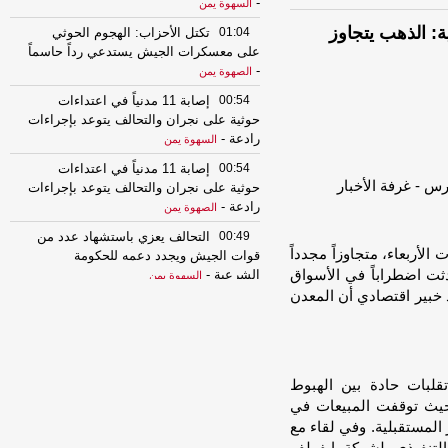
-
السهوة يمن
ة: الذهب يتجاوز
01:04
تكتل الأحزاب: الهجوم الحوثي
على معسكرات الجيش يستدعي رداً حاسماً
-
الصهوة يمن
00:54
إصابة 11 مدنياً في اعتداءات
حوثية على نجران والتحالف يتوعد بإجراءات
رادعة
-
السهوة يمن
00:54
إصابة 11 مدنياً في اعتداءات
حوثية على نجران والتحالف يتوعد بإجراءات
رادعة
-
الصهوة يمن
00:49
التحالف يعزي باستشهاد عدد من
 دولاراً في تعاملات الأربعاء، متجاوزاً مجدداً
قوات الجيش ويجدد دعمه للحكومة
نقطة التي أحدثت اضطراباً في الأسواق
الشرعية
-
السهوة يمن
د خبير اقتصادي أن المعدن
00:49
التحالف يعزي باستشهاد عدد من
قوات الجيش ويجدد دعمه للحكومة
الشرعية
-
الصهوة يمن
23:34
لإجبارهم على دفع الجبايات..
قلبات حادة بين الهبوط
مليشيا الحوثي تحتجز مزارعي المراوعة
حيث توقفت المبيعات في
بمحافظة الحديدة
-
السهوة يمن
المستقبلية. وفي لقاء مع
23:34
لإجبارهم على دفع الجبايات..