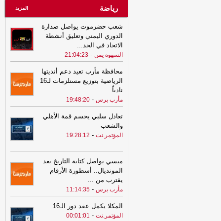
رياضة
المزيد
شعب حضرموت يواصل صدارة
الدوري اليمني وتعليق أنشطة
الاتحاد في الحد
...
-
السهوة يمن
21:04:23
محافظة مأرب تعيد دعم أنديتها
الرياضية بتوزيع مستلزمات لـ16
نادياً
...
-
مأرب برس
19:48:20
تعادل سلبي يحسم قمة الأهلي
والشعب
-
المؤتمر.نت
19:28:12
ميسي يواصل كتابة التاريخ بعد
المونديال.. أسطورة الأرقام
يقترب من
...
-
مأرب برس
11:14:35
المكلا يكمل عقد دور الـ16
-
المؤتمر.نت
00:01:01