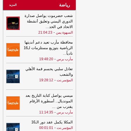
رياضة
المزيد
شعب حضرموت يواصل صدارة
الدوري اليمني وتعليق أنشطة
الاتحاد في الحد
...
-
السهوة يمن
21:04:23
محافظة مأرب تعيد دعم أنديتها
الرياضية بتوزيع مستلزمات لـ16
نادياً
...
-
مأرب برس
19:48:20
تعادل سلبي يحسم قمة الأهلي
والشعب
-
المؤتمر.نت
19:28:12
ميسي يواصل كتابة التاريخ بعد
المونديال.. أسطورة الأرقام
يقترب من
...
-
مأرب برس
11:14:35
المكلا يكمل عقد دور الـ16
-
المؤتمر.نت
00:01:01