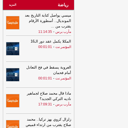
رياضة
المزيد
ميسي يواصل كتابة التاريخ بعد
المونديال.. أسطورة الأرقام
يقترب من
...
-
مأرب برس
11:14:35
المكلا يكمل عقد دور الـ16
-
المؤتمر.نت
00:01:01
العروبة يسقط في فخ التعادل
أمام فحمان
-
المؤتمر.نت
00:01:01
ماذا قال محمد صلاح لجماهير
ناديه التركي الجديد؟
-
مأرب برس
17:09:31
زلزال كروي يهز تركيا.. محمد
صلاح يقترب من ارتداء قميص