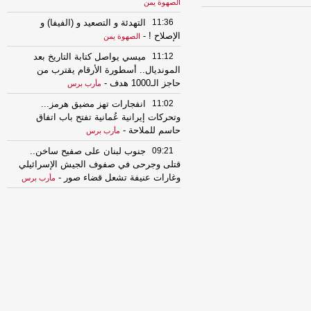
الصهوة يمن
11:36
التهدئة و التصعيد و (الفيفا) و
الإصلاح !
-
الصهوة يمن
11:12
ميسي يواصل كتابة التاريخ بعد
المونديال.. أسطورة الأرقام يقترب من
حاجز الـ1000 هدف
-
مأرب برس
11:02
انفجارات تهز مضيق هرمز...
وتحركات إيرانية عُمانية تفتح باب اتفاق
حاسم للملاحة
-
مأرب برس
09:21
جنوب لبنان على صفيح ساخن..
قتلى وجرحى في صفوف الجيش الإسرائيلي
وغارات عنيفة تشعل قضاء صور
-
مأرب برس
07:41
النوم المضطرب قد يكون إنذارًا
خطيرًا لمرضى السكري.. أسباب خفية
وطرق فعالة لاستعادة الراحة
-
مأرب برس
07:30
مفاجأة صحية.. ماذا يحدث
لأعصابك عند تناول القرنفل بانتظام؟
-
مأرب
برس
07:25
قفزة قوية في أسواق المعادن..
الذهب يحلّق إلى أعلى مستوياته في 7