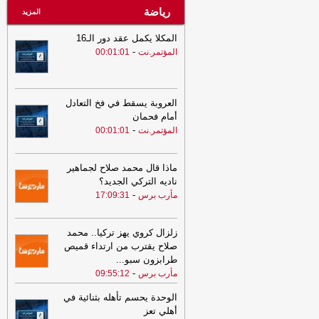
رياضة
المزيد
المكلا يكمل عقد دور الـ16
-
المؤتمر.نت
00:01:01
العروبة يسقط في فخ التعادل
أمام فحمان
-
المؤتمر.نت
00:01:01
ماذا قال محمد صلاح لجماهير
ناديه التركي الجديد؟
-
مأرب برس
17:09:31
زلزال كروي يهز تركيا.. محمد
صلاح يقترب من ارتداء قميص
طرابزون سبو
...
-
مأرب برس
09:55:12
الوحدة يحسم تأهله بثنائية في
أهلي تعز