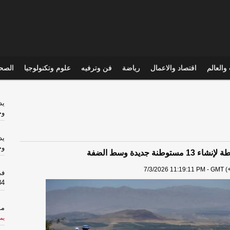
والعالم
اقتصاد والاعمال
رياضة
فن وترفيه
علوم وتكنولوجيا
الصحي
يد
وج
يد
وج
توطنة جديدة وسط الضفة
7/3/2026 11:19:11 PM - GMT (+
في
384
مس
يم