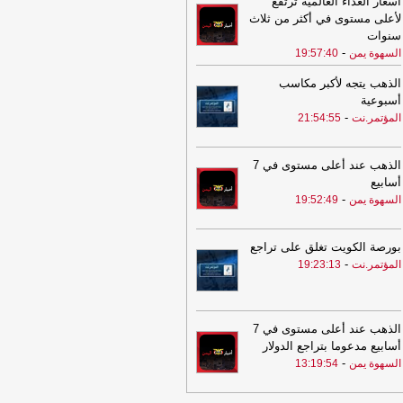
أسعار الغذاء العالمية ترتفع
لسهوة يمن
لأعلى مستوى في أكثر من ثلاث
سنوات
17:44
مليشيا الحوثي الإرهابية تقصف
-
السهوة يمن
19:57:40
ذائف الهاون قرى سكنية في الضالع
-
سهوة يمن
الذهب يتجه لأكبر مكاسب
أسبوعية
Clashes Resume on Taiz
17:44
-
المؤتمر.نت
21:54:55
Fronts as Army Shells Houthi Positio
لصهوة يمن
17:44
مليشيا الحوثي الإرهابية تقصف
الذهب عند أعلى مستوى في 7
ذائف الهاون قرى سكنية في الضالع
-
أسابيع
صهوة يمن
-
السهوة يمن
19:52:49
17:34
بالأرقام.. آثار الحصار ونهب ثروات
يمن
-
المؤتمر.نت
بورصة الكويت تغلق على تراجع
-
المؤتمر.نت
19:23:13
17:20
مبعوث الأمم المتحدة: هجمات
حوثيين على مأرب وحضرموت تصعيد
ير وأدعو إلى ضبط النفس
-
مأرب برس
17:20
الذهب عند أعلى مستوى في 7
مبعوث الأمم المتحدة: هجمات
أسابيع مدعوما بتراجع الدولار
حوثيين على مأرب وحضرموت تصعيد
-
ير وأدعو إلى ضبط النفس
-
السهوة يمن
13:19:54
مأرب برس
16:48
73384 شهيداً في غزة منذ 7