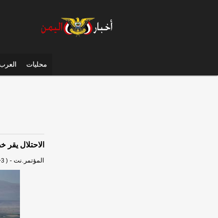
محليات
العرب 
الاحتلال يقر خطة لإنشاء 13 مس
المؤتمر.نت
-
3 )