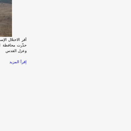
حذّرت محافظة ال
وعزل القدس
إقرأ المزيد