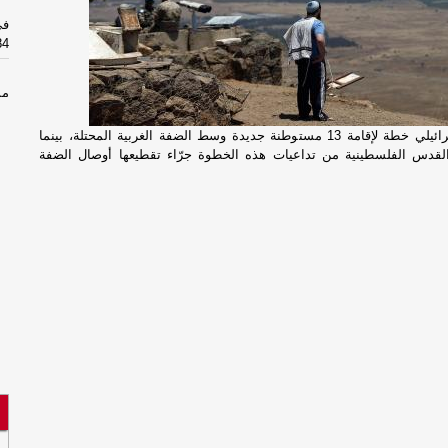
في
384
مس
يم
أقر الاحتلال الإسرائيلي خطة لإقامة 13 مستوطنة جديدة وسط الضفة الغربية المحتلة، بينما
قدس الفلسطينية من تداعيات هذه الخطوة جرّاء تقطيعها أوصال الضفة
ال
قص
اس
ال
قص
اس
صن
ns