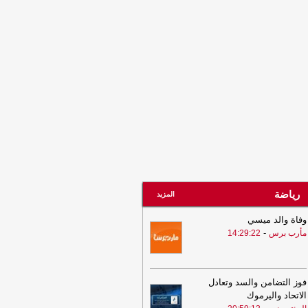
توبر
-
المؤتمر.نت
16:48
لبوزة يعزي آل أبو راس
-
مؤتمر.نت
رياضة
المزيد
وفاة والد ميسي
-
مأرب برس
14:29:22
فوز التضامن والسد وتعادل
الاتحاد واليرموك