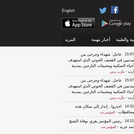
English
ة والطبية
أخبار مهمة
المزيد
15:07
عاجل: شهداء وجرحى من
مدنيين في القصف الحوثي الذي استهدف
أحياء السكنية ومخيمات النازحين بمدينة
رب
-
مأرب برس
15:07
عاجل: شهداء وجرحى من
مدنيين في القصف الحوثي الذي استهدف
أحياء السكنية ومخيمات النازحين بمدينة
رب
-
مأرب برس
14:31
احذروا.. إنذار إلى سكان هذه
محافظات
-
المؤتمر.نت
14:21
رئيس المؤتمر يعزي بوفاة الشيخ
مد جريد
-
المؤتمر.نت