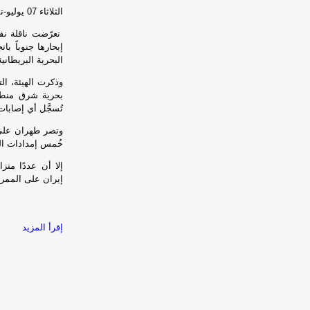
الثلاثاء 07 يوليو-تموز 2026 الساعة 07 صباحاً / مأرب برس- وكالات
تعرّضت ناقلة نف
إبحارها جنوباً با
البحرية البريطانية (KMTO
وذكرت الهيئة، ال
بحرية شرق منطقة
تُسجَّل أي إصابات
وتصر طهران على 
خُمس إمدادات ال
إلا أن عددًا متز
إيران على الممر 
إقرأ المزيد