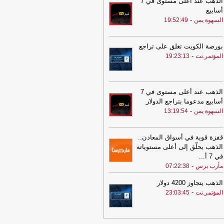
الذهب عند أعلى مستوى في 7
00:49
التحالف يعزي باستشهاد عدد من
أسابيع
ات الجيش ويجدد دعمه للحكومة
-
السهوة يمن
19:52:49
شرعية
-
السهوة يمن
00:49
التحالف يعزي باستشهاد عدد من
بورصة الكويت تغلق على تراجع
ات الجيش ويجدد دعمه للحكومة
-
المؤتمر.نت
19:23:13
شرعية
-
الصهوة يمن
23:34
لإجبارهم على دفع الجبايات..
يشيا الحوثي تحتجز مزارعي المراوعة
الذهب عند أعلى مستوى في 7
حافظة الحديدة
-
السهوة يمن
أسابيع مدعوما بتراجع الدولار
23:34
لإجبارهم على دفع الجبايات..
-
السهوة يمن
13:19:54
يشيا الحوثي تحتجز مزارعي المراوعة
حافظة الحديدة
-
الصهوة يمن
قفزة قوية في أسواق المعادن..
21:53
مشايخ قبائل عبيدة يجددون
الذهب يحلّق إلى أعلى مستوياته
ييدهم للدولة ويعلنون دعم تحركات وزارة
في 7 أ
...
دفاع في مأرب وحضرموت ويرفضون بياناً
-
مأرب برس
07:22:38
سوباً للقبيلة
-
مأرب برس
الذهب يتجاوز 4200 دولار
21:53
مشايخ قبائل عبيدة يجددون
-
المؤتمر.نت
23:03:45
ييدهم للدولة ويعلنون دعم تحركات وزارة
دفاع في مأرب وحضرموت ويرفضون بياناً
سوباً للقبيلة
-
مأرب برس