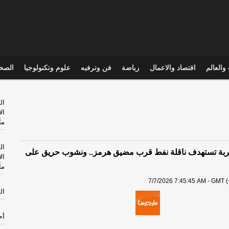
والعالم
اقتصاد والاعمال
رياضة
فن وترفيه
علوم وتكنولوجيا
الصحي
ال
ال
مأ
ال
ضربة تستهدف ناقلة نفط قرب مضيق هرمز.. ونشوب حريق على
ال
مأ
7/7/2026 7:45:45 AM - GMT (
ال
أح