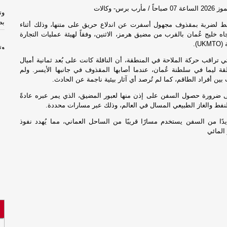
وت
بص
ط لضربة بمقذوف مجهول أسفرت عن اندلاع حريق على متنها، وذلك أثناء
تجاه خليج عُمان بالقرب من مضيق هرمز، الاثنين، وفقاً لهيئة عمليات التجارة
U).
وت
بص
تي تراقب حركة الملاحة في المنطقة، أن الناقلة كانت على بُعد ثمانية أميال
 ليما في سلطنة عُمان، عندما أصابها المقذوف في جانبها الأيسر. ولم
 بين أفراد الطاقم، كما لم تُرصد أي آثار بيئية ناجمة عن الحادث.
لل
ضرورة حصول السفن على إذن منها لعبور المضيق، الذي يمر عبره عادةً
نفط والغاز الطبيعي المسال في العالم، وذلك عبر مسارات محددة.
عل
-
ا
ايدًا من السفن يستخدم مسارًا قريبًا من الساحل العماني، مما يُهدد نفوذ
المائي
عل
-
ا
حو
را
حو
را