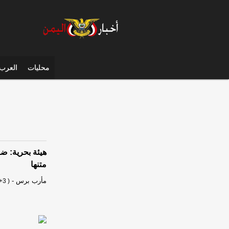
محليات
العرب 
هيئة بحرية: 
متنها
مأرب برس
-
+3 )