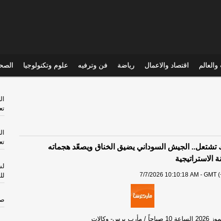
والعالم
اقتصاد والاعمال
رياضة
فن وترفيه
علوم وتكنولوجيا
الصحي
ال
تع
ال
تع
تشتعل.. الجيش السوداني يضيق الخناق ويصعّد هجماته
ة الاستراتيجية
لش
7/7/2026 10:10:18 AM - GMT (
لل
صح