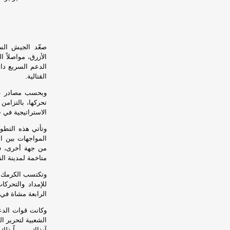
صعّد الجيش السو
الأزرق، مواصلاً
الدعم السريع دا
القتالية.
وبحسب مصادر عس
تحركها، بالتزام
الاستراتيجية في
وتأتي هذه التطو
المواجهات بين ا
من جهة أخرى، ف
متاخمة لمدينة الن
وتكتسب الكرمك أه
للإمداد والتحرك
الرابعة مشاة في
وكانت قوات الدع
الشعبية لتحرير ا
آنذاك، مبرراً ذلك