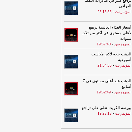
تراجع كبير في صادرات النفط
23:31
اجتماع أمني وعسكري بمأرب
العراقي
كد على رفع الجاهزية والتعامل بحزم ضد
-
المؤتمر.نت
23:13:55
 تهديدات
-
السهوة يمن
23:31
اجتماع أمني وعسكري بمأرب
أسعار الغذاء العالمية ترتفع
كد على رفع الجاهزية والتعامل بحزم ضد
لأعلى مستوى في أكثر من ثلاث
 تهديدات
-
الصهوة يمن
سنوات
22:46
إعـلان هـام من وزارة التربية في
-
السهوة يمن
19:57:40
عاء
-
المؤتمر.نت
الذهب يتجه لأكبر مكاسب
22:19
عدوان سعودي جديد على صعدة
-
أسبوعية
مؤتمر.نت
-
المؤتمر.نت
21:54:55
22:04
جرحى مدنيون بقصف للمرتزقة
 التعزية
-
المؤتمر.نت
الذهب عند أعلى مستوى في 7
21:49
مجلس الأمن.. تَناقُض غير مسبوق
أسابيع
لمؤتمر.نت
-
السهوة يمن
19:52:49
21:13
فاجعة كبرى تهز ميسي
-
المؤتمر.نت
بورصة الكويت تغلق على تراجع
20:58
3 أعداء في منتصف العمر..
-
المؤتمر.نت
19:23:13
نّبوهم
-
المؤتمر.نت