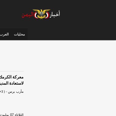
محليات
العرب 
معركة الكرمك 
لاستعادة المدين
مأرب برس
-
+3 )
الثلاثاء 07 يوليو-تموز 2026 الساعة 10 صباحاً / مأرب برس- وكالات