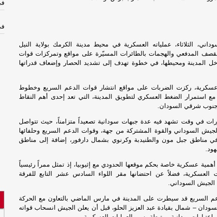
في
في
داني، الثلاثاء، عملياته العسكرية في محيط مدينة الكرمك بولاية النيل
نف
 القصف المدفعي والهجمات بالطائرات المسيّرة على مواقع وتمركزات قوات
خل المدينة ومحيطها، في خطوة تهدف إلى تشديد الحصار وإضعاف قدراتها
ال
ال
كرية، ركزت الضربات على مواقع انتشار قوات الدعم السريع وخطوط
ن مع استمرار الضغط العسكري لتطويق المدينة، التي تعد إحدى أهم النقاط
 جنوب شرقي السودان.
نف
رات في وقت تشهد فيه عدة جبهات سودانية تصعيداً متزامناً، حيث تتواصل
لجيش السوداني والقوة المشتركة من جهة، وقوات الدعم السريع وحلفائها
ال
ي مناطق جبل مون والطنيدبة وكرنوي بشمال دارفور، إضافة إلى مناطق
ال
هود.
ال
مية عسكرية خاصة بحكم موقعها الحدودي مع إثيوبيا، إذ تمثل ممراً رئيسياً
وا
ات العسكرية، فضلاً عن احتضانها مقر اللواء السادس عشر التابع للفرقة
 الجيش السوداني.
ال
م السريع قد سيطرت على المدينة في مارس الماضي بالتعاون مع الحركة
وا
لسودان – شمال بقيادة عبد العزيز الحلو، قبل أن يعلن الجيش انسحاب قواته
 باعتبارات ميدانية مرتبطة بسير العمليات العسكرية.