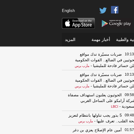
English
ة والطبية
أخبار مهمة
المزيد
10:13
ضربات مسيّرة تدك مواقع
حوثيين في الضالع.. القوات الحكومية
لن خسائر فادحة للمليشيا
-
مأرب برس
10:13
ضربات مسيّرة تدك مواقع
حوثيين في الضالع.. القوات الحكومية
لن خسائر فادحة للمليشيا
-
مأرب برس
09:58
الحوثيون يعلنون استهداف مصفاة
ركة أرامكو على الساحل الغربي
سعودية
-
LBCI
09:48
5 بذور يجب تناولها بانتظام لتعزيز
ة القلب.. تعرف عليها
-
مأرب برس
01:57
أمين عام الإصلاح يعزي بن دغر