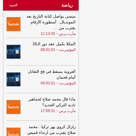
رياضة
المزيد
ميسي يواصل كتابة التاريخ بعد
المونديال.. أسطورة الأرقام
يقترب من
...
-
مأرب برس
11:14:35
المكلا يكمل عقد دور الـ16
-
المؤتمر.نت
00:01:01
العروبة يسقط في فخ التعادل
أمام فحمان
-
المؤتمر.نت
00:01:01
ماذا قال محمد صلاح لجماهير
ناديه التركي الجديد؟
-
مأرب برس
17:09:31
زلزال كروي يهز تركيا.. محمد
صلاح يقترب من ارتداء قميص