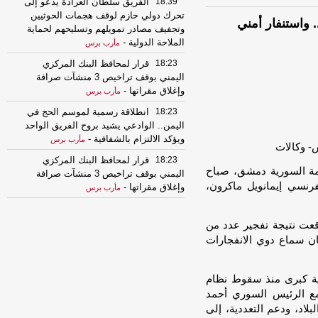
18:39
الفريق سلطان العرادة يدعو إلى
تحرك دولي حازم لوقف هجمات الحوثيين
 واستنفار أمني
وتجفيف مصادر تمويلهم وتسليحهم لحماية
الملاحة الدولية
-
مأرب برس
18:23
قرار لمحافظ البنك المركزي
اليمني بوقف تراخيص 3 منشآت صرافة
وإغلاق مقراتها
-
مأرب برس
18:23
انطلاقة رسمية لموسم الحج في
اليمن.. الوادعي يشيد بروح الفريق الواحد
ويؤكد الالتزام بالشفافية
-
مأرب برس
18:23
قرار لمحافظ البنك المركزي
مة السورية دمشق، صباح
اليمني بوقف تراخيص 3 منشآت صرافة
فرنسي إيمانويل ماكرون،
وإغلاق مقراتها
-
مأرب برس
18:23
انطلاقة رسمية لموسم الحج في
اليمن.. الوادعي يشيد بروح الفريق الواحد
قعت نتيجة تفجير عدد من
ويؤكد الالتزام بالشفافية
-
مأرب برس
ان سماع دوي الانفجارات
18:18
التربية والتعليم تطمئن الطلاب
وأولياء أمورهم بشأن قرار ايقاف تعميد
بية كبرى منذ سقوط نظام
الشهائد
-
مأرب برس
جري مباحثات مع الرئيس السوري أحمد
18:18
التربية والتعليم تطمئن الطلاب
بلاد، ودعم التعددية، إلى