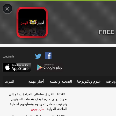
×
FREE 
English
ترفيه
علوم وتكنولوجيا
الصحية والطبية
أخبار مهمة
المزيد
18:39
الفريق سلطان العرادة يدعو إلى
تحرك دولي حازم لوقف هجمات الحوثيين
وتجفيف مصادر تمويلهم وتسليحهم لحماية
الملاحة الدولية
-
مأرب برس