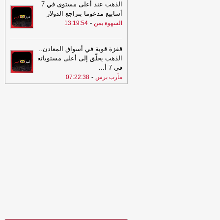
07:58
ماذا يحدث للأعصاب عند تناول
الذهب عند أعلى مستوى في 7
القرفة بانتظام
-
مأرب برس
أسابيع مدعوما بتراجع الدولار
-
السهوة يمن
13:19:54
07:48
تصعيد عسكري جديد.. الجيش
اليمني يعلن استهداف مواقع حوثية ويرفع
الجاهزية
-
مأرب برس
قفزة قوية في أسواق المعادن..
07:48
الذهب يحلّق إلى أعلى مستوياته
تصعيد عسكري جديد.. الجيش
في 7 أ
...
اليمني يعلن استهداف مواقع حوثية ويرفع
الجاهزية
-
-
مأرب برس
07:22:38
مأرب برس
06:35
حلف مكة
-
السهوة يمن
06:35
حلف مكة - أحمد عثمان
-
الصهوة
يمن