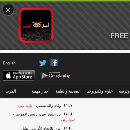
×
FREE 
English
ترفيه
علوم وتكنولوجيا
الصحية والطبية
أخبار مهمة
المزيد
14:32
وفاة والد ميسي
-
مأرب برس
14:31
بن حبتور يعزي رئيس المؤتمر
-
المؤتمر.نت
14:16
بيان للإتحاد الأوروبي بشأن