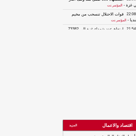
 غزة
-
المؤتمر.نت
22:08
قوات الاحتلال تنسحب من مخيم
نديا
-
المؤتمر.نت
21:54
ارتفاع عدد شهداء غزة إلى 73382
لمؤتمر.نت
20:38
أهم بند نصت عليه اتفاقية الدفاع
مشترك بين السعودية وتركيا وباكستان
-
رب برس
19:42
وزارة الدفاع السعودية: اعلان
تحالف البحري الدفاعي يعكس إدراكًا دوليًا
جم التهديدات البحرية والملاحية
-
الضالع
ز
11:03
انفجارات تهز مضيق هرمز...
حركات إيرانية عُمانية تفتح باب اتفاق
سم للملاحة
-
مأرب برس
09:17
جنوب لبنان على صفيح ساخن..
لى وجرحى في صفوف الجيش الإسرائيلي
ارات عنيفة تشعل قضاء صور
-
مأرب برس
اقتصاد والاعمال
المزيد
01:30
73381 شهيداً في غزة منذ 7