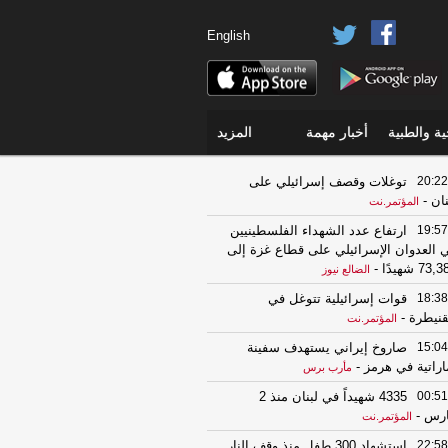
English
ة والطبية
أخبار مهمة
المزيد
20:22
توغلات وقصف إسرائيلي على
نان
-
المؤتمر.نت
19:57
ارتفاع عدد الشهداء الفلسطينيين
 العدوان الإسرائيلي على قطاع غزة إلى
73, شهيدًا
-
الضالع نيوز
18:38
قوات إسرائيلية تتوغل في
قنيطرة
-
المؤتمر.نت
15:04
صاروخ إيراني يستهدف سفينة
اراتية في هرمز
-
مأرب برس
00:51
4335 شهيداً في لبنان منذ 2
ارس
-
المؤتمر.نت
22:58
استشهاد 300 طفل منذ وقف النار