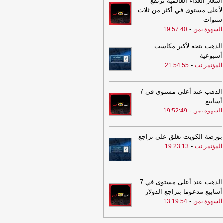
أسعار الغذاء العالمية ترتفع
توبر
-
المؤتمر.نت
لأعلى مستوى في أكثر من ثلاث
23:59
800 ألف نازح لبناني يعودون إلى
سنوات
اطقهم
-
المؤتمر.نت
-
السهوة يمن
19:57:40
20:08
الذهب يرتفع قليلا مع تراجع
الذهب يتجه لأكبر مكاسب
دولار وترقب بيانات الوظائف الأمريكية
-
أسبوعية
الع نيوز
-
المؤتمر.نت
21:54:55
20:08
ارتفاع حصيلة العدوان الإسرائيلي
على غزة إلى 73,381 شهيدًا و174,231
الذهب عند أعلى مستوى في 7
ابًا
-
الضالع نيوز
أسابيع
19:18
-
4000 خرق إسرائيلي لوقف النار
السهوة يمن
19:52:49
 غزة
-
المؤتمر.نت
11:49
بعد 14 عاماً من الصمت.. مطار
بورصة الكويت تغلق على تراجع
ر الزور يعود للحياة ويستقبل أول رحلة
-
المؤتمر.نت
19:23:13
ية في حدث تاريخي
-
مأرب برس
10:04
ليلة دامية تهز كييف.. صواريخ
سية باليستية ومسيّرات تضرب العاصمة
الذهب عند أعلى مستوى في 7
خلّف قتلى وجرحى شنت القوات الروسية،
أسابيع مدعوما بتراجع الدولار
ر
-
مأرب برس
-
السهوة يمن
13:19:54
03:17
ارتفاع حصيلة ضحايا زلزالَي
ويلا إلى أكثر من 6 آلاف قتيل
-
الضالع نيوز