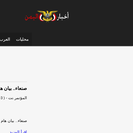
محليات
العرب 
صنعاء.. بيان ه
المؤتمر.نت
-
3 )
صنعاء.. بيان هام
إقرأ المزيد