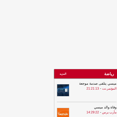
رياضة
المزيد
ميسي يتلقى صدمة موجعة
-
المؤتمر.نت
21:21:13
وفاة والد ميسي
-
مأرب برس
14:29:22