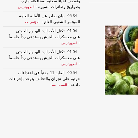
وتقصف أحياء سكنية بمحافظة مأرب
بصواريخ وطائرات مسيرة
-
الصهوة يمن
05:34
بيان صادر عن الأمانة العامة
للمؤتمر الشعبي العام
-
المؤتمر.نت
01:04
تكتل الأحزاب: الهجوم الحوثي
على معسكرات الجيش يستدعي رداً حاسماً
-
السهوة يمن
01:04
تكتل الأحزاب: الهجوم الحوثي
على معسكرات الجيش يستدعي رداً حاسماً
-
الصهوة يمن
00:54
إصابة 11 مدنياً في اعتداءات
حوثية على نجران والتحالف يتوعد بإجراءات
رادعة
-
السهوة يمن
00:54
إصابة 11 مدنياً في اعتداءات
حوثية على نجران والتحالف يتوعد بإجراءات
رادعة
-
الصهوة يمن
00:49
التحالف يعزي باستشهاد عدد من
قوات الجيش ويجدد دعمه للحكومة
الشرعية
-
السهوة يمن
00:49
التحالف يعزي باستشهاد عدد من