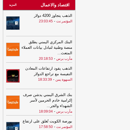
اقتصاد والاعمال
المزيد
الذهب يتجاوز 4200 دولار
-
المؤتمر.نت
23:03:45
البنك المركزي اليمني يطلق
منصة وطنية لتبادل بيانات العملاء
المتعث
...
-
مأرب برس
20:18:53
الذهب يقود ارتفاعات المعادن
النفيسة مع تراجع الدولار
-
السهوة يمن
18:33:39
بنك الشرق اليمني يدشن صرف
إكرامية خادم الحرمين لأسر
الشهداء والجر
...
-
مأرب برس
18:09:04
بورصة الكويت تُغلق على ارتفاع
-
المؤتمر.نت
17:58:50