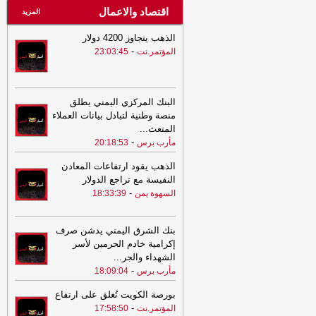
اقتصاد والاعمال
المزيد
الذهب يتجاوز 4200 دولار
-
المؤتمر.نت
23:03:45
البنك المركزي اليمني يطلق
منصة وطنية لتبادل بيانات العملاء
المتعث
...
-
مأرب برس
20:18:53
الذهب يقود ارتفاعات المعادن
النفيسة مع تراجع الدولار
-
السهوة يمن
18:33:39
بنك الشرق اليمني يدشن صرف
إكرامية خادم الحرمين لأسر
الشهداء والجر
...
-
مأرب برس
18:09:04
بورصة الكويت تُغلق على ارتفاع
-
المؤتمر.نت
17:58:50