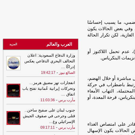
21:53
مشايخ قبائل عبيدة يجددون
تأييدهم للدولة ويعلنون دعم تحركات وزارة
الدفاع في مأرب وحضرموت ويرفضون بياناً
منسوباً للقبيلة
-
مأرب برس
لهضمي، ما يسبب إحساسًا
م، وفي بعض الحالات يكون
21:53
مشايخ قبائل عبيدة يجددون
غازية، لكن تكرار الحالة
تأييدهم للدولة ويعلنون دعم تحركات وزارة
الدفاع في مأرب وحضرموت ويرفضون بياناً
العرب والعالم
المزيد
منسوباً للقبيلة
-
مأرب برس
 عدم تحمل اللاكتوز أو
وزارة الدفاع السعودية: اعلان
21:06
شعب حضرموت يواصل صدارة
نزيمات البنكرياس.
التحالف البحري الدفاعي يعكس
الدوري اليمني وتعليق أنشطة الاتحاد في
إدراكًا
...
الحديدة
-
السهوة يمن
-
الضالع نيوز
19:42:17
21:06
شعب حضرموت يواصل صدارة
ل مباشرة أو خلال الهضم،
الدوري اليمني وتعليق أنشطة الاتحاد في
انفجارات تهز مضيق هرمز...
ا يرتبط باضطراب في حركة
الحديدة
-
الصهوة يمن
وتحركات إيرانية عُمانية تفتح باب
لمحتملة، التهاب الأمعاء
اتفاق
...
21:02
توكل كرمان تدين هجوم الحوثيين
بنكرياس، قرحة المعدة، أو
-
مأرب برس
11:03:36
على قوات الطوارئ وتدعو إلى محاسبة
المسؤولين ودعم استعادة الدولة
-
مأرب
جنوب لبنان على صفيح ساخن..
برس
قتلى وجرحى في صفوف الجيش
الإسرائيلي وغ
...
21:02
توكل كرمان تدين هجوم الحوثيين
ادر على امتصاص الغذاء
-
مأرب برس
09:17:11
على قوات الطوارئ وتدعو إلى محاسبة
ض الحالات يكون الإسهال
المسؤولين ودعم استعادة الدولة
-
مأرب