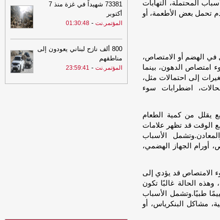
باب المحتملة، التهابات
73381 شهيداً في غزة منذ 7
برس
دم تحمل بعض الأطعمة، أو
أكتوبر
-
20:30
المؤتمر.نت
01:30:48
البنك المركزي يوقف تراخيص
ثلاث منشآت صرافة ويغلق مقراتها
-
السهوة
يمن
800 ألف نازح لبناني يعودون إلى
 في الهضم أو الامتصاص،
20:30
البنك المركزي يوقف تراخيص
مناطقهم
ثلاث منشآت صرافة ويغلق مقراتها
-
وء امتصاص الدهون، بينما
الصهوة
-
المؤتمر.نت
23:59:41
يمن
تغيرات إلى احتمالات مثل،
لحالات، اضطرابات سوء
20:20
الفاو تتوقع أمطار غزيرة بعدة
محافظات يمنية وتحُذّر من سيول جارفة
وفيضانات مفاجئة
-
السهوة يمن
بع يقلل من كمية الطعام
20:20
الفاو تتوقع أمطار غزيرة بعدة
ومع الوقت قد تظهر علامات
محافظات يمنية وتحُذّر من سيول جارفة
لمعادن.وتشمل الأسباب
وفيضانات مفاجئة
-
الصهوة يمن
ص، أورام الجهاز الهضمي،
20:11
عاجل : وزارة الدفاع اليمنية تتوعد
بالرد بعد هجوم حوثي استهدف مواقع
وء الامتصاص قد يؤدي إلى
عسكرية في مأرب وحضرموت
-
مأرب برس
هذه الحالة غالبًا تكون
20:11
عاجل : وزارة الدفاع اليمنية تتوعد
ًا طبيًا.وتشمل الأسباب
بالرد بعد هجوم حوثي استهدف مواقع
ية، مشاكل البنكرياس، أو
عسكرية في مأرب وحضرموت
-
مأرب برس