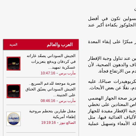
مسيّرة
-
مأرب برس
08:44
ضربة موجعة للدعم السريع..
أنسولين تكون في أفضل
الجيش السوداني يضيّق الخناق على الجنينة
بعد معارك بئر سليبة
-
جلوكوز بكفاءة أكبر عند
مأرب برس
08:30
عادات خاطئة تفعلها بعد تناول
الطعام تؤثر على الجسم.. احذرها
-
مأرب
 مبكرًا على إبقاء المعدة
العرب والعالم
المزيد
برس
07:58
تستحق التجربة- وصفة لعلاج
الجيش السوداني يصعّد غاراته
 عند تناول وجبة الإفطار
جرثومة المعدة في المنزل
-
مأرب برس
في كردفان ويدفع بتعزيزات
لياف والدهون الصحية، لأن
عسكرية تمهيد
...
05:51
ناطق القوات المسلحة: ماضون
م من الارتفاع فجأة.
-
مأرب برس
10:47:16
في المعركة حتى إنهاء تهديد المليشيا
واستعادة الدولة
-
السهوة يمن
ربوهيدرات صباحًا، عليه
ضربة موجعة للدعم السريع..
م، نقلًا عن بعض الأبحاث.
الجيش السوداني يضيّق الخناق
05:51
ناطق القوات المسلحة: ماضون
على الجنينة
...
في المعركة حتى إنهاء تهديد المليشيا
تعزيز صحة الجهاز الهضمي
-
مأرب برس
واستعادة الدولة
-
08:46:16
الصهوة يمن
خاص المعتادين على تخطي
23:43
كيف نُبطئ شيخوخة عضلة القلب؟
بة الإفطار مفيدة للجهاز
مقتل طيارين بتحطم مروحية
-
المؤتمر.نت
إطفاء أمريكية
ياف الغذائية فيها، مثل
-
الضالع نيوز
19:19:16
ة الأمعاء وتسهيل عملية
23:28
عثمان مجلي يخرج عن صمته
ويضع النقاط علي الحروف بعد الجريمة