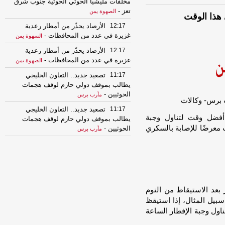
مخلفات مليشيا الحوثي الحوثية جنوب شرق
تعز
-
الصهوة يمن
 هذا الوقت
12:17
الأرصاد يحذّر من أمطار رعدية
غزيرة في عدد من المحافظات
-
السهوة يمن
12:17
الأرصاد يحذّر من أمطار رعدية
غزيرة في عدد من المحافظات
-
الصهوة يمن
11:17
تصعيد جديد.. التعاون الخليجي
يطالب بموقف دولي حازم لوقف هجمات
الحوثيين
-
مأرب برس
11:17
تصعيد جديد.. التعاون الخليجي
 أفضل وقت لتناول وجبة
يطالب بموقف دولي حازم لوقف هجمات
ت معرضًا للإصابة بالسكري
الحوثيين
-
مأرب برس
10:46
الجيش السوداني يصعّد غاراته في
كردفان ويدفع بتعزيزات عسكرية تمهيداً
لهجوم بري
-
مأرب برس
08:55
هجوم حوثي واسع في المخا..
قتلى وجرحى والجيش يعلن إسقاط 11
بعد الاستيقاظ من النوم
مسيّرة
-
مأرب برس
بيل المثال، إذا استيقظ
ناول وجبة الإفطار الساعة
08:55
هجوم حوثي واسع في المخا..
قتلى وجرحى والجيش يعلن إسقاط 11