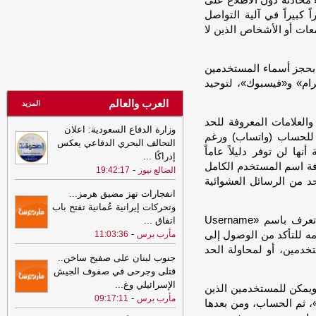
محادثة دون الاطلاع على
21:02
توكل كرمان تدين هجوم الحوثيين
على قوات الطوارئ وتدعو إلى محاسبة
كبيراً في آلية التواصل
المسؤولين ودعم استعادة الدولة
-
مأرب
معات أو الأشخاص الذين لا
برس
20:30
البنك المركزي يوقف تراخيص
 بحجز أسماء المستخدمين
ثلاث منشآت صرافة ويغلق مقراتها
-
السهوة
ام» و«فيسبوك»، لتوحيد
يمن
العرب والعالم
المزيد
20:30
البنك المركزي يوقف تراخيص
العلامات المعروفة للحد
ثلاث منشآت صرافة ويغلق مقراتها
-
الصهوة
وزارة الدفاع السعودية: اعلان
للحساب (واتساب) ورغم
يمن
التحالف البحري الدفاعي يعكس
ها لن توفر دليلاً عاماً
إدراكًا
...
20:20
الفاو تتوقع أمطار غزيرة بعدة
فة اسم المستخدم الكامل
-
الضالع نيوز
19:42:17
محافظات يمنية وتحُذّر من سيول جارفة
 من الرسائل العشوائية
وفيضانات مفاجئة
-
السهوة يمن
انفجارات تهز مضيق هرمز...
20:20
الفاو تتوقع أمطار غزيرة بعدة
وتحركات إيرانية عُمانية تفتح باب
محافظات يمنية وتحُذّر من سيول جارفة
كما يعمل «واتساب» على إضافة طبقة حماية جديدة تعرف باسم «Username
اتفاق
...
وفيضانات مفاجئة
-
-
الصهوة يمن
مه للتأكد من الوصول إلى
مأرب برس
11:03:36
دمين، أو لمحاولة الحد
20:11
عاجل : وزارة الدفاع اليمنية تتوعد
جنوب لبنان على صفيح ساخن..
بالرد بعد هجوم حوثي استهدف مواقع
قتلى وجرحى في صفوف الجيش
عسكرية في مأرب وحضرموت
-
مأرب برس
الإسرائيلي وغ
...
ويمكن للمستخدمين الذين
-
مأرب برس
09:17:11
20:11
عاجل : وزارة الدفاع اليمنية تتوعد
، ثم الحساب، ومن بعدها
بالرد بعد هجوم حوثي استهدف مواقع