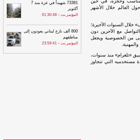
اسم مستخدم مناسب وحجزه، في حين
73381 شهيداً في غزة منذ 7
عسكرية في مأرب وحضرموت
-
مأرب برس
ول العالم خلال الأشهر
أكتوبر
-
20:05
المؤتمر.نت
01:30:48
الدفاع تتوعد بالرد على الاستهداف
الحوثي لمعسكرات الجيش في مارب
ب» خلال السنوات الأخيرة؛
وحضرموت
-
السهوة يمن
 التواصل مع الآخرين دون
800 ألف نازح لبناني يعودون إلى
20:05
الدفاع تتوعد بالرد على الاستهداف
مناطقهم
على من الخصوصية ويجعل
الحوثي لمعسكرات الجيش في مارب
-
المؤتمر.نت
23:59:41
المهنية.
وحضرموت
-
الصهوة يمن
يق «تلغرام» منذ سنوات،
19:55
الذهب عند أعلى مستوى في 7
عدة مستخدميه التي تتجاوز
أسابيع
-
السهوة يمن
19:55
الذهب عند أعلى مستوى في 7
أسابيع
-
الصهوة يمن
19:46
محافظة مأرب تعيد دعم أنديتها
الرياضية بتوزيع مستلزمات لـ16 نادياً
-
مأرب
برس
19:40
وزارة الدفاع السعودية: اعلان
التحالف البحري الدفاعي يعكس إدراكًا دوليًا
لحجم التهديدات البحرية والملاحية
-
السهوة
يمن