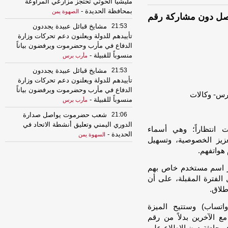
مليشيا الحوثي تحتجز مزارعي المراوعة
بمحافظة الحديدة
-
الصهوة يمن
اصل دون مشاركة رقم
21:53
مشايخ قبائل عبيدة يجددون
تأييدهم للدولة ويعلنون دعم تحركات وزارة
الدفاع في مأرب وحضرموت ويرفضون بياناً
منسوباً للقبيلة
-
مأرب برس
21:53
مشايخ قبائل عبيدة يجددون
تأييدهم للدولة ويعلنون دعم تحركات وزارة
الدفاع في مأرب وحضرموت ويرفضون بياناً
منسوباً للقبيلة
-
مأرب برس
21:06
شعب حضرموت يواصل صدارة
الدوري اليمني وتعليق أنشطة الاتحاد في
 انتظاراً؛ وهي أسماء
الحديدة
-
السهوة يمن
هدف إلى تعزيز الخصوصية، وتسهيل
21:06
شعب حضرموت يواصل صدارة
هواتفهم.
الدوري اليمني وتعليق أنشطة الاتحاد في
ز اسم مستخدم خاص بهم
الحديدة
-
الصهوة يمن
 الفترة المقبلة، على أن
21:02
توكل كرمان تدين هجوم الحوثيين
طلاق.
على قوات الطوارئ وتدعو إلى محاسبة
المسؤولين ودعم استعادة الدولة
-
مأرب
واتساب) وستتيح الميزة
برس
 الآخرين بدلاً من رقم