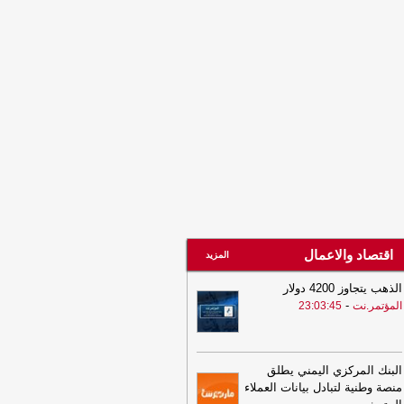
21:11
قرارات رئاسية بتعيينات في
قوات الجوية وأمن الدولة ومستشارين
لرئاسة
-
الصهوة يمن
20:21
البنك المركزي اليمني يطلق منصة
نية لتبادل بيانات العملاء المتعثرين بين
بنوك
-
مأرب برس
اقتصاد والاعمال
المزيد
الذهب يتجاوز 4200 دولار
-
المؤتمر.نت
23:03:45
البنك المركزي اليمني يطلق
منصة وطنية لتبادل بيانات العملاء