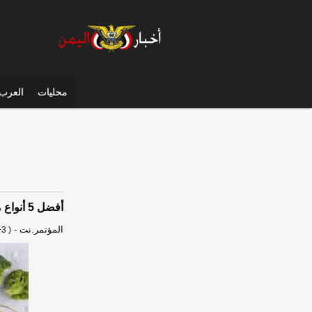
محليات
العرب 
أفضل 5 أنواع من الدهون مفيدة لصحتك
المؤتمر.نت
-
3 )