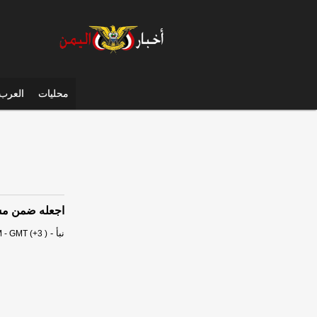
محليات
العرب 
اجعله ضمن مشر
نبأ
-
 - GMT (+3 )