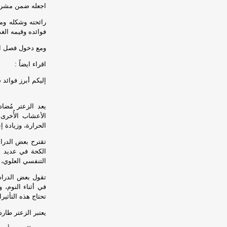
اجعله ضمن مشروبا
رائحته وشكله وم
فوائده وقيمه الغذا
ومع دخول فصل الش
اقراء ايضاً :
إليكم أبرز فوائد 
يعد الزعتر مُضاد
الأعشاب الأُخرى
الحرارة، وزيادة إن
تقترح بعض الدرا
الكحة في عديد من
التنفسي العلوي، 
تقول بعض الدراسا
في أثناء النوم، و
تحتاج هذه التأثير
يعتبر الزعتر طارداً