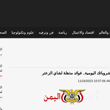
والعالم
اقتصاد والاعمال
رياضة
فن وترفيه
علوم وتكنولوجيا
الصحي
الر
بر
ال
لح
وباتك اليومية.. فوائد مذهلة لشاي الزعتر
يم
11/16/2023 10:57:06 AM
ال
لح
يم
وا