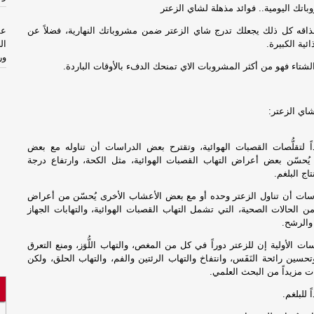
تك اليومية.. فوائد مذهلة لشاي الزعتر
ذاقه كل ذلك يجعلك تدرج شاي الزعتر ضمن مشروباتك النهارية، فضلاً عن
عس
ئية الكبيرة.
ال
ور
تاء فهو من أكثر المشروبات الاي تمنحك الدفء بالأوقات الباردة.
عس
ال
شاي الزعتر:
ور
اً لتقلُّصات القصبات الهوائية، وتقترح بعض الدراسات أن تناوله مع بعض
-
ا
 يُحسّن بعض أعراض التهاب القصبات الهوائية، مثل الكحة، وارتفاع درجة
تاج البلغم.
وا
سات أن تناول الزعتر وحده أو مع بعض الأعشاب الأخرى يُحسّن من أعراض
 الحالات الصحية، التي تشمل التهاب القصبات الهوائية، والتهابات الجهاز
تح
والرشح.
وت
ت الأولية إن للزعتر دوراً في كل من المغص، والتهاب اللُّوَز، ومنع التعرق
ال
تحسين رائحة النَفَس، وانتفاخ والتهاب الرئتين والفم، والتهاب الحلق، ولكن
ات مزيداً من البحث العلمي.
تح
 للبلغم.
وت
ال