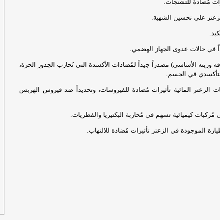
رات مُضادة للتشنجات.
زعتر على تحسين الشهية.
وإ
بد.
يداً في حالات عدوى الجهاز الهضمي.
ال
وي
راقه وزيته الأساسي) مصدراً جيداً لمُضادات الأكسدة التي تُحارب الجذور الحرة،
التأكسدي في الجسم.
ت الزعتر المائية تأثيرات مُضادة للفيروسات، وتحديداً ضد فيروس الهربس
وإ
مُركبات كيميائية تسهم في مُحاربة البكتيريا والفطريات.
ال
وي
ارة الموجودة في الزعتر تأثيرات مُضادة للالتهاب.
وأ
ال
وأ
ال