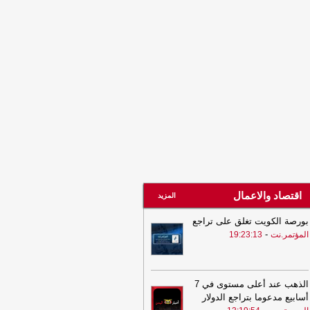
-
IDP Camps in al-Ja
السهوة يمن
Houthi Ballistic Missiles Target
18:02
-
IDP Camps in al-Ja
الصهوة يمن
17:58
السعودية توسع تنسيقها الدفاعي
 بريطانيا والولايات المتحدة عبر سلسلة
اءات عسكرية رفيعة
-
مأرب برس
17:58
السعودية توسع تنسيقها الدفاعي
 بريطانيا والولايات المتحدة عبر سلسلة
اءات عسكرية رفيعة
-
مأرب برس
اقتصاد والاعمال
المزيد
بورصة الكويت تغلق على تراجع
-
المؤتمر.نت
19:23:13
الذهب عند أعلى مستوى في 7
أسابيع مدعوما بتراجع الدولار