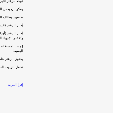
توجد للزعتر تأثي
يمكن أن يعمل ال
تحسين وظائف الك
يُعتبر الزعتر مُف
يُعتبر الزعتر (أو
وتُخفض الإجهاد 
وُجِدت لمستخلصا
البسيط.
يحتوي الزعتر على 
تحمل الزيوت الطي
إقرأ المزيد