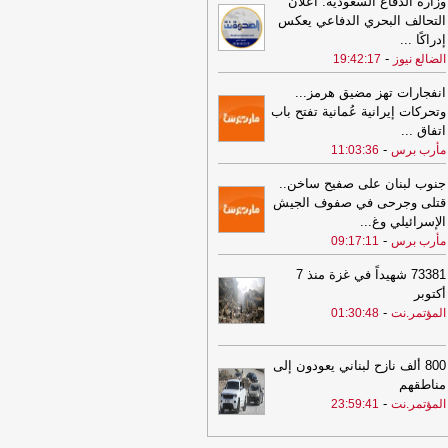
وزارة الدفاع السعودية: اعلان
التحالف البحري الدفاعي يعكس
18:23
قرار لمحافظ البنك المركزي
إدراكًا
...
اليمني بوقف تراخيص 3 منشآت صرافة
-
الضالع نيوز
19:42:17
غلاق مقراتها
-
مأرب برس
18:23
انطلاقة رسمية لموسم الحج في
انفجارات تهز مضيق هرمز...
يمن.. الوادعي يشيد بروح الفريق الواحد
وتحركات إيرانية عُمانية تفتح باب
ؤكد الالتزام بالشفافية
-
اتفاق
...
مأرب برس
-
مأرب برس
11:03:36
18:23
قرار لمحافظ البنك المركزي
اليمني بوقف تراخيص 3 منشآت صرافة
جنوب لبنان على صفيح ساخن..
غلاق مقراتها
-
مأرب برس
قتلى وجرحى في صفوف الجيش
الإسرائيلي وغ
...
18:23
انطلاقة رسمية لموسم الحج في
-
مأرب برس
09:17:11
يمن.. الوادعي يشيد بروح الفريق الواحد
ؤكد الالتزام بالشفافية
-
مأرب برس
73381 شهيداً في غزة منذ 7
أكتوبر
18:18
التربية والتعليم تطمئن الطلاب
-
المؤتمر.نت
01:30:48
ولياء أمورهم بشأن قرار ايقاف تعميد
شهائد
-
مأرب برس
18:18
التربية والتعليم تطمئن الطلاب
800 ألف نازح لبناني يعودون إلى
ولياء أمورهم بشأن قرار ايقاف تعميد
مناطقهم
شهائد
-
مأرب برس
-
المؤتمر.نت
23:59:41
Houthi Ballistic Missiles Target
18:02