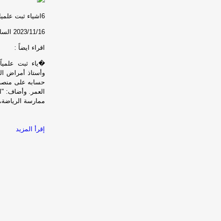
6اشياء ثبت علميا أنها تقصر العمر .لكن المفاجئة الأخيرة ستصدمك
2023/11/16
الساعة :56
اقراء ايضاً :
�ياء ثبت علمياً
العمر. وأضاف: "ا
ممارسة الرياضة، 
إقرأ المزيد