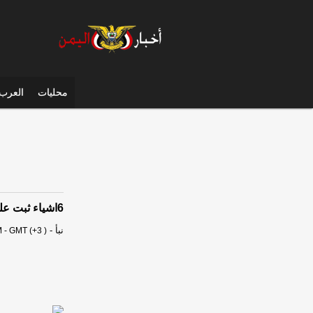
محليات
العرب 
6اشياء ثبت علميا أنها تقصر العمر .لكن المفاجئة الأخيرة ستصدمك
نبأ
-
 - GMT (+3 )