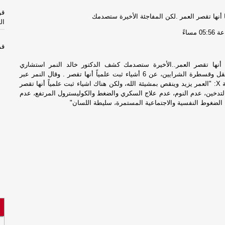
قو
ال
05 مساءً
قو
ال
 أنها تقصر العمر..الأخيرة ستصدمك كشف الدكتور خالد النمر استشاري
وأستاذ أمراض القل وقسطرة الشرايين، عن 6 أشياء ثبت علمياً أنها تقصر . وقال النمر عبر
مل
حسابه على منصة X: "العمر يزيد وينقص بمشيئة الله، ولكن هناك اشياء ثبت علمياً أنها تقصر
بم
لتدخين، عدم النوم، عدم علاج السكري والضغط والكوليسترول المرتفع، عدم
الضغوط النفسية والاجتماعية المستمرة، سليطة اللسان"
مل
بم
تأ
ال
من
تأ
ال
من