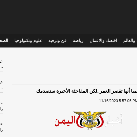
والعالم
اقتصاد والاعمال
رياضة
فن وترفيه
علوم وتكنولوجيا
الصحي
عل
-
ا
عل
-
ا
11/16/2023 5:57:05 PM
حو
را
حو
را