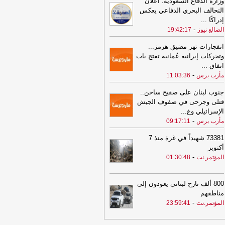
وزارة الدفاع السعودية: اعلان
21:06
شعب حضرموت يواصل صدارة
التحالف البحري الدفاعي يعكس
دوري اليمني وتعليق أنشطة الاتحاد في
إدراكًا
...
حديدة
-
السهوة يمن
-
الضالع نيوز
19:42:17
21:06
شعب حضرموت يواصل صدارة
دوري اليمني وتعليق أنشطة الاتحاد في
انفجارات تهز مضيق هرمز...
حديدة
-
الصهوة يمن
وتحركات إيرانية عُمانية تفتح باب
اتفاق
...
21:02
توكل كرمان تدين هجوم الحوثيين
-
مأرب برس
11:03:36
ى قوات الطوارئ وتدعو إلى محاسبة
مسؤولين ودعم استعادة الدولة
-
مأرب
جنوب لبنان على صفيح ساخن..
س
قتلى وجرحى في صفوف الجيش
الإسرائيلي وغ
...
21:02
توكل كرمان تدين هجوم الحوثيين
-
مأرب برس
09:17:11
ى قوات الطوارئ وتدعو إلى محاسبة
مسؤولين ودعم استعادة الدولة
-
مأرب
73381 شهيداً في غزة منذ 7
س
أكتوبر
-
20:30
المؤتمر.نت
01:30:48
البنك المركزي يوقف تراخيص
اث منشآت صرافة ويغلق مقراتها
-
السهوة
ن
800 ألف نازح لبناني يعودون إلى
20:30
البنك المركزي يوقف تراخيص
مناطقهم
اث منشآت صرافة ويغلق مقراتها
-
الصهوة
-
المؤتمر.نت
23:59:41
ن