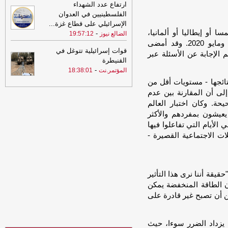
السهوة يمن
ارتفاع عدد الشهداء
الفلسطينيين في العدوان
20:37
علامة واحدة تكشف جودة العسل
الإسرائيلي على قطاع غزة
...
الطبيعي
-
المؤتمر.نت
يشون في النمسا أو إيطاليا أو ألمانيا،
-
الضالع نيوز
19:57:12
20:21
1666 انتهاكاً إسرائيلياً بحق
وغطت فترات من إجراءات إغلاق كوفيد-19 بين أبريل ومايو 2020. وقد أمضى
قوات إسرائيلية تتوغل في
التجمعات البدوية بالضفة
-
المؤتمر.نت
نهم الإجابة عن الأسئلة عبر
القنيطرة
-
المؤتمر.نت
18:38:01
تائجها - مستويات أقل من
إلى أن المقارنة بين عدم
حة. وكان اختبار العالم
يعيشون بمفردهم والأكثر
الأيام التي تفاعلوا فيها
ت الاجتماعية القصيرة -
يقة أننا نرى هذا التأثير
ن الطاقة المنخفضة يمكن
ن أن تصبح غير قادرة على
 يزداد الضرر سوءا، حيث