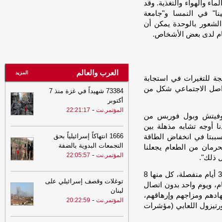
23:31
اجتماع أمني وعسكري بمأرب
اء والهواء والتغذية. وقد
يؤكد على رفع الجاهزية والتعامل بحزم ضد
ا" في النمسا و"جامعة
أي تهديدات
-
الصهوة يمن
تحدة إلى أن 8 ساعات من الشعور بالوحدة يمكن أن
22:46
إعـلان هـام من وزارة التربية في
صنعاء
-
المؤتمر.نت
22:19
عدوان سعودي جديد على صعدة
-
المؤتمر.نت
العرب والعالم
المزيد
جة للتغيرات في استجابة
22:04
جرحى مدنيون بقصف للمرتزقة
تواصل الاجتماعي شكل من
73384 شهيداً في غزة منذ 7
في التعزية
-
المؤتمر.نت
أكتوبر
21:49
مجلس الأمن.. تَناقُض غير مسبوق
-
المؤتمر.نت
22:21:17
يجوفيتش وبول فوربس من
-
المؤتمر.نت
نا أوجه تشابه مذهلة بين
21:13
فاجعة كبرى تهز ميسي
-
المؤتمر.نت
1666 انتهاكاً إسرائيلياً بحق
تسببتا في انخفاض الطاقة
التجمعات البدوية بالضفة
حرمان من الطعام يجعلنا
20:58
3 أعداء في منتصف العمر..
-
المؤتمر.نت
22:05:57
تجنّبوهم
-
ل ذلك".
المؤتمر.نت
20:53
النقل تحذر من مخاطر الهجمات
وبالنسبة للدراسة المعملية، تم فحص 30 متطوعة خلال 3 أيام منفصلة، كل منها 8
توغلات وقصف إسرائيلي على
الحوثية على السفن والموانئ اليمنية
-
، ويوم واحد بدون اتصال
لبنان
الصهوة يمن
ادهم ومزاجهم وإرهاقهم،
-
المؤتمر.نت
20:22:59
رتيزول اللعابي (مؤشرات
20:48
النقل تحذر من مخاطر الهجمات
الحوثية على السفن والموانئ اليمنية
-