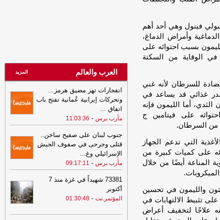
12:01
قوات الجيش تسقط طائرة
مسيرة تابعة لمليشيا الحوثي في أجواء
البولي فينول وهي أحد أهم
مأرب
-
السهوة يمن
لدماغية وأمراض الدماغ،
12:01
قوات الجيش تسقط طائرة
ليمون بسبب احتوائه على
مسيرة تابعة لمليشيا الحوثي في أجواء
 في الوقاية من السكتة
مأرب
-
الصهوة يمن
العرب والعالم
المزيد
11:36
التهدئة و التصعيد و (الفيفا) و
مضادة للسرطان لأنه غني
الإصلاح !
-
السهوة يمن
انفجارات تهز مضيق هرمز...
صدر غذائي قد يساعد في
وتحركات إيرانية عُمانية تفتح باب
11:36
التهدئة و التصعيد و (الفيفا) و
لثدي، أما الليمون فإنه
اتفاق
...
الإصلاح ! - احمد عبدالملك المقرمي
-
توائه على فيتامين ج
-
مأرب برس
11:03:36
الصهوة يمن
ية من السرطان.
جنوب لبنان على صفيح ساخن..
11:36
التهدئة و التصعيد و (الفيفا) و
لأغذية التي تدعم الجهاز
قتلى وجرحى في صفوف الجيش
الإصلاح !
-
الصهوة يمن
ائه على كميات كبيرة من
الإسرائيلي وغ
...
11:12
ميسي يواصل كتابة التاريخ بعد
ية المناعة أيضًا من خلال
-
مأرب برس
09:17:11
المونديال.. أسطورة الأرقام يقترب من
الميكروبات.
حاجز الـ1000 هدف
-
مأرب برس
73381 شهيداً في غزة منذ 7
أكتوبر
تون والليمون في تحسين
11:02
انفجارات تهز مضيق هرمز...
-
المؤتمر.نت
01:30:48
لى تثبيط الالتهابات في
وتحركات إيرانية عُمانية تفتح باب اتفاق
نه علاجًا لتخفيف أعراض
حاسم للملاحة
-
مأرب برس