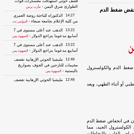
قصف حوثي استهدفت معسكرات قوات
الطوارئ شرق اليمن
-
مأرب برس
خفض ضغط الدم
14:27
الدكتوراه للباحثة روضة العمري
من كلية الإعلام بجامعة صنعاء
-
المؤتمر.نت
13:22
الذهب عند أعلى مستوى في 7
أسابيع مدعوما بتراجع الدولار
-
السهوة يمن
13:22
الذهب عند أعلى مستوى في 7
أسابيع مدعوما بتراجع الدولار
-
الصهوة يمن
12:46
مليشيا الحوثي الإرهابية تقصف
مخيمات للنازحين في الجوف بصواريخ
غط الدم والكولسترول
باليستية
-
السهوة يمن
12:46
مليشيا الحوثي الإرهابية تقصف
طبي أو أثناء الطهي، ويعد
مخيمات للنازحين في الجوف بصواريخ
باليستية
-
الصهوة يمن
12:26
التكتل الوطني: استعادة الدولة
المدخل الحقيقي لإنهاء النفوذ الإيراني
وصون أمن الملاحة
-
السهوة يمن
12:26
التكتل الوطني: استعادة الدولة
مون في انخفاض ضغط الدم
المدخل الحقيقي لإنهاء النفوذ الإيراني
الكولسترول الجيد، مما
وصون أمن الملاحة
-
الصهوة يمن
أمراض القلب والتجلطات