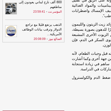
له على الريق في تقليل
800 ألف نازح لبناني يعودون إلى
09:21
جنوب لبنان على صفيح ساخن..
مينات والمواد الغذائية
مناطقهم
قتلى وجرحى في صفوف الجيش الإسرائيلي
فيف الإمساك واضطرابات
-
المؤتمر.نت
23:59:41
وغارات عنيفة تشعل قضاء صور
-
مأرب برس
 طب".
07:41
النوم المضطرب قد يكون إنذارًا
ئد زيت الزيتون والليمون
الذهب يرتفع قليلا مع تراجع
خطيرًا لمرضى السكري.. أسباب خفية
ًا للدهون بصورة بسيطة،
وطرق فعالة لاستعادة الراحة
-
الدولار وترقب بيانات الوظائف
مأرب برس
الأمريكية
...
ن الزيوت الأخرى المشبعة
07:30
مفاجأة صحية.. ماذا يحدث
-
الضالع نيوز
20:08:09
وى السكر في الدم، فإن
لأعصابك عند تناول القرنفل بانتظام؟
-
مأرب
لوزن.
برس
ه قبل وجبات الطعام، لأنه
07:25
قفزة قوية في أسواق المعادن..
الذهب يحلّق إلى أعلى مستوياته في 7
ومن جهة أخرى وكما أشارت
أسابيع وسط تراجع الدولار
-
مأرب برس
ة ساهم في زيادة استجابة
مشاركات في الدراسة.
غط الدم والكولسترول