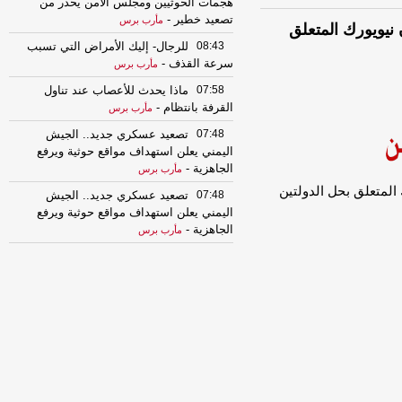
هجمات الحوثيين ومجلس الأمن يحذر من
تصعيد خطير
-
مأرب برس
 نيويورك المتعلق
08:43
للرجال- إليك الأمراض التي تسبب
سرعة القذف
-
مأرب برس
07:58
ماذا يحدث للأعصاب عند تناول
القرفة بانتظام
-
مأرب برس
07:48
تصعيد عسكري جديد.. الجيش
اليمني يعلن استهداف مواقع حوثية ويرفع
الجاهزية
-
مأرب برس
المتعلق بحل الدولتين
07:48
تصعيد عسكري جديد.. الجيش
اليمني يعلن استهداف مواقع حوثية ويرفع
الجاهزية
-
مأرب برس
06:35
حلف مكة
-
السهوة يمن
06:35
حلف مكة - أحمد عثمان
-
الصهوة
يمن
06:35
حلف مكة
-
الصهوة يمن
06:30
مجلس الدفاع الوطني يوجه بالرد
الحازم على الهجمات الحوثية ويقر استمرار
انعقاده الدائم
-
السهوة يمن