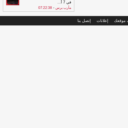
في 7 أ
...
-
مأرب برس
07:22:38
موقعك
إعلانات
إتصل بنا