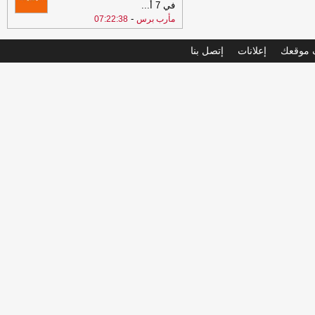
في 7 أ
...
-
مأرب برس
07:22:38
موقعك
إعلانات
إتصل بنا