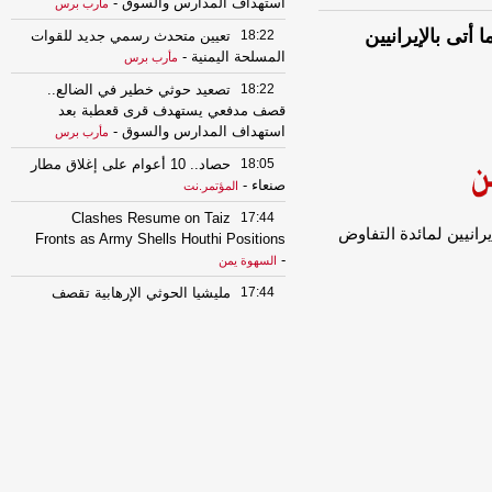
استهداف المدارس والسوق
-
مأرب برس
أتى بالإيرانيين
18:22
تعيين متحدث رسمي جديد للقوات
المسلحة اليمنية
-
مأرب برس
18:22
تصعيد حوثي خطير في الضالع..
قصف مدفعي يستهدف قرى قعطبة بعد
استهداف المدارس والسوق
-
مأرب برس
18:05
حصاد.. 10 أعوام على إغلاق مطار
صنعاء
-
المؤتمر.نت
Clashes Resume on Taiz
17:44
يرانيين لمائدة التفاوض
Fronts as Army Shells Houthi Positions
-
السهوة يمن
17:44
مليشيا الحوثي الإرهابية تقصف
بقذائف الهاون قرى سكنية في الضالع
-
السهوة يمن
Clashes Resume on Taiz
17:44
Fronts as Army Shells Houthi Positions
-
الصهوة يمن
17:44
مليشيا الحوثي الإرهابية تقصف
بقذائف الهاون قرى سكنية في الضالع
-
الصهوة يمن