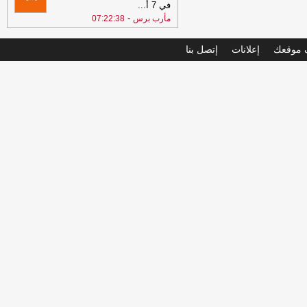
في 7 أ
...
-
مأرب برس
07:22:38
موقعك
إعلانات
إتصل بنا