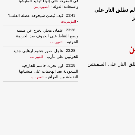
في المعركة حتى إنهاء تهديد المليشيا
واستعادة الدولة
-
الصهوة يمن
م تطلق النار على
23:43
كيف نُبطئ شيخوخة عضلة القلب؟
ز
-
المؤتمر.نت
23:28
عثمان مجلي يخرج عن صمته
ويضع النقاط علي الحروف بعد الجريمة
الحوثية
-
التغيير نت
23:28
عاجل: صور هجوم ارهابي جديد
للحوثيين علي مأرب
-
التغيير نت
ق النار على السفينتين
23:28
اول تحرك حاسم للخارجية
السعودية بعد الهجمات على منشئاتها
النفطية من العراق
-
التغيير نت
23:28
مليشيا الحوثي تطلق صواريخ
وطائرات مسيّرة من محافظة إب
-
السهوة
يمن
23:28
مليشيا الحوثي تطلق صواريخ
وطائرات مسيّرة من محافظة إب
-
الصهوة
يمن
23:13
الفيفا يؤكد أهلية لاعب يمني
يحمل الجنسية البريطانية لتمثيل المنتخب