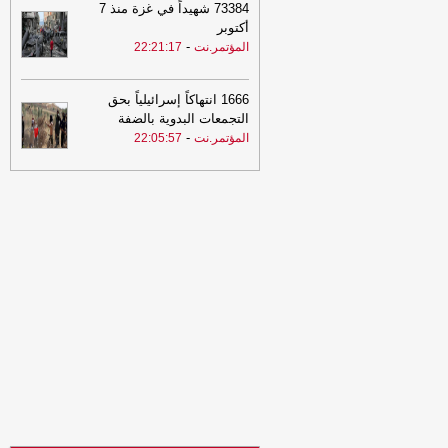
73384 شهيداً في غزة منذ 7
20:47
مكة واتفاق الشموخ
-
الصهوة يمن
أكتوبر
-
المؤتمر.نت
22:21:17
20:17
الحديدة.. صاروخ حوثي يدمر
مشروع مياه في مديرية السخنة
-
السهوة
يمن
1666 انتهاكاً إسرائيلياً بحق
التجمعات البدوية بالضفة
20:17
الحديدة.. صاروخ حوثي يدمر
-
المؤتمر.نت
22:05:57
مشروع مياه في مديرية السخنة
-
الصهوة
يمن