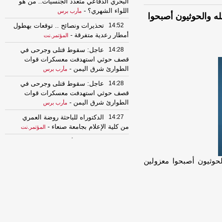
البحري الدفاعي متعدد الجنسيات.. من هو
اللواء الشهري؟
-
مأرب برس
له والحوثيون أصبحوا
14:52
تحذيرات ونصائح .. توقعات بهطول
أمطار رعدية متفرقة
-
المؤتمر.نت
14:28
عاجل: سقوط قتلى وجرحى في
قصف حوثي استهدفت معسكرات قوات
الطوارئ شرق اليمن
-
مأرب برس
14:28
عاجل: سقوط قتلى وجرحى في
قصف حوثي استهدفت معسكرات قوات
الطوارئ شرق اليمن
-
مأرب برس
14:27
الدكتوراه للباحثة روضة العمري
من كلية الإعلام بجامعة صنعاء
-
المؤتمر.نت
13:22
الذهب عند أعلى مستوى في 7
أسابيع مدعوما بتراجع الدولار
-
السهوة يمن
لحوثيون أصبحوا معزولين
13:22
الذهب عند أعلى مستوى في 7
أسابيع مدعوما بتراجع الدولار
-
الصهوة يمن
12:46
مليشيا الحوثي الإرهابية تقصف
مخيمات للنازحين في الجوف بصواريخ
باليستية
-
السهوة يمن