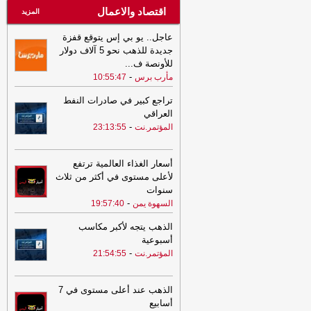
اقتصاد والاعمال
المزيد
عاجل.. يو بي إس يتوقع قفزة
جديدة للذهب نحو 5 آلاف دولار
للأونصة ف
...
-
مأرب برس
10:55:47
تراجع كبير في صادرات النفط
العراقي
-
المؤتمر.نت
23:13:55
أسعار الغذاء العالمية ترتفع
لأعلى مستوى في أكثر من ثلاث
سنوات
-
السهوة يمن
19:57:40
الذهب يتجه لأكبر مكاسب
أسبوعية
-
المؤتمر.نت
21:54:55
الذهب عند أعلى مستوى في 7
أسابيع