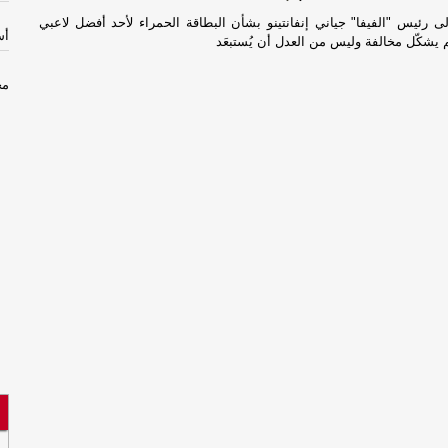
 رئيس "الفيفا" جياني إنفانتينو بشأن البطاقة الحمراء لأحد أفضل لاعبي
أس
م يشكّل مخالفة وليس من العدل أن يُستبعَد
مخ
با
مخ
با
ال
وص
ال
وص
مس
مأ
مس
مأ