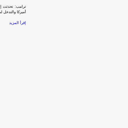
ترامب: تحدثت إلى
أميركا والتدخل ل
إقرأ المزيد