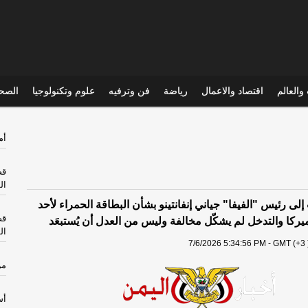
والعالم
اقتصاد والاعمال
رياضة
فن وترفيه
علوم وتكنولوجيا
الصحي
أم
قص
ال
لى رئيس "الفيفا" جياني إنفانتينو بشأن البطاقة الحمراء لأحد
قص
ركا والتدخل لم يشكّل مخالفة وليس من العدل أن يُستبعَد
ال
7/6/2026 5:34:56 PM - GMT (+3 
من
أس