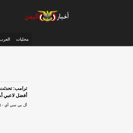
محليات
العرب 
ترامب: تحدثت إ
أفضل لاعبي أمي
أل بي سي أي
-
)