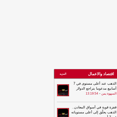
07:30
مفاجأة صحية.. ماذا يحدث
عصابك عند تناول القرنفل بانتظام؟
-
مأرب
س
اقتصاد والاعمال
المزيد
الذهب عند أعلى مستوى في 7
أسابيع مدعوما بتراجع الدولار
-
السهوة يمن
13:19:54
قفزة قوية في أسواق المعادن..
الذهب يحلّق إلى أعلى مستوياته