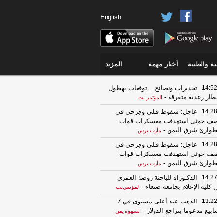
English
ة والطبية
أخبار مهمة
المزيد
14:52
تحذيرات ونصائح .. توقعات بهطول
طار رعدية متفرقة
-
المؤتمر.نت
14:28
عاجل: سقوط قتلى وجرحى في
ف حوثي استهدفت معسكرات قوات
طوارئ شرق اليمن
-
مأرب برس
14:28
عاجل: سقوط قتلى وجرحى في
ف حوثي استهدفت معسكرات قوات
طوارئ شرق اليمن
-
مأرب برس
14:27
الدكتوراه للباحثة روضة العمري
 كلية الإعلام بجامعة صنعاء
-
المؤتمر.نت
13:22
الذهب عند أعلى مستوى في 7
ابيع مدعوما بتراجع الدولار
-
السهوة يمن